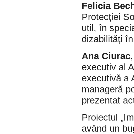
Felicia Bec
Protecției So
util, în spec
dizabilități î
Ana Ciurac
executiv al 
executivă 
manageră pol
prezentat act
Proiectul „I
având un bu