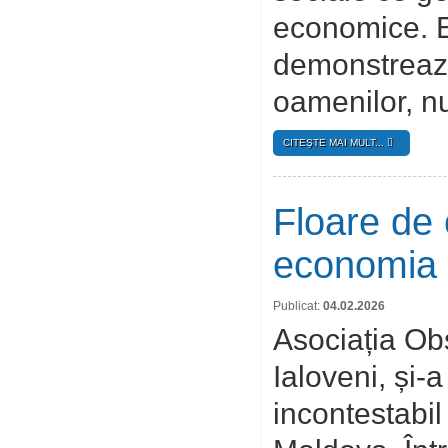
economice. E
demonstrează
oamenilor, nu
CITEŞTE MAI MULT...
Floare de 
economia 
Publicat:
04.02.2026
Asociația Ob
Ialoveni, și-a
incontestabil