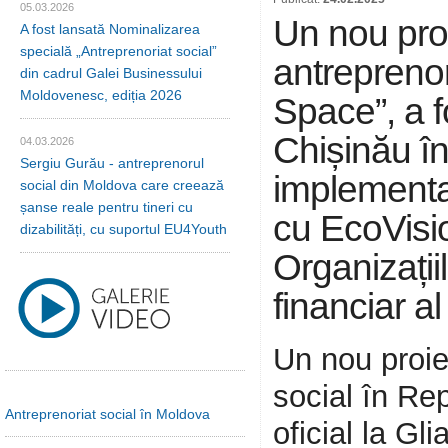
05.03.2026
Un nou proi
A fost lansată Nominalizarea
specială „Antreprenoriat social”
antreprenor
din cadrul Galei Businessului
Moldovenesc, ediția 2026
Space”, a f
Chișinău în
04.03.2026
Sergiu Gurău - antreprenorul
implementa
social din Moldova care creează
șanse reale pentru tineri cu
cu EcoVisio
dizabilități, cu suportul EU4Youth
Organizațiil
financiar al
Un nou proiec
social în Re
Antreprenoriat social în Moldova
oficial la Gl