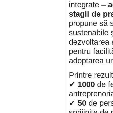
integrate –
a
stagii de pr
propune să sp
sustenabile ș
dezvoltarea 
pentru facilit
adoptarea un
Printre rezu
✔
1000
de fe
antreprenoria
✔
50
de pers
sprijinite de 