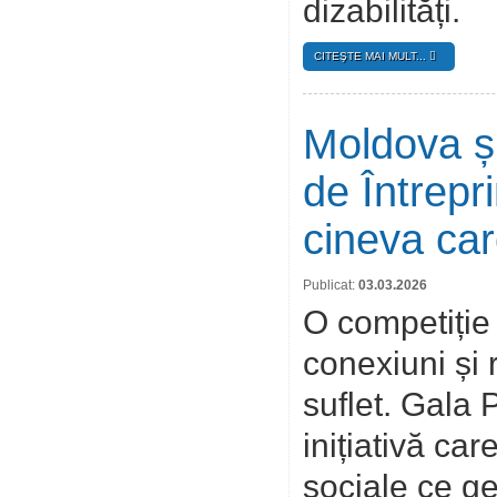
dizabilități.
CITEŞTE MAI MULT...
Moldova ș
de Întrepr
cineva ca
Publicat:
03.03.2026
O competiție 
conexiuni și 
suflet. Gala 
inițiativă ca
sociale ce ge