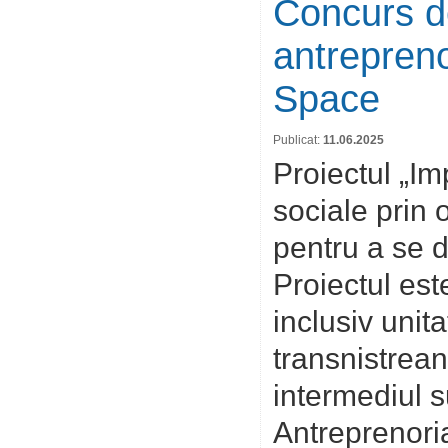
Concurs de
antrepreno
Space
Publicat:
11.06.2025
Proiectul „Im
sociale prin 
pentru a se d
Proiectul este
inclusiv uni
transnistrean
intermediul s
Antreprenoria