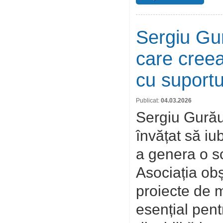
Sergiu Gur
care creea
cu suport
Publicat:
04.03.2026
Sergiu Gurău 
învățat să iu
a genera o s
Asociația obș
proiecte de m
esențial pentr