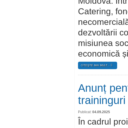
Moldova. Într
Catering, fo
necomercială
dezvoltării 
misiunea soci
economică și
CITEŞTE MAI MULT...
Anunț pent
trainingur
Publicat:
04.09.2025
În cadrul pro