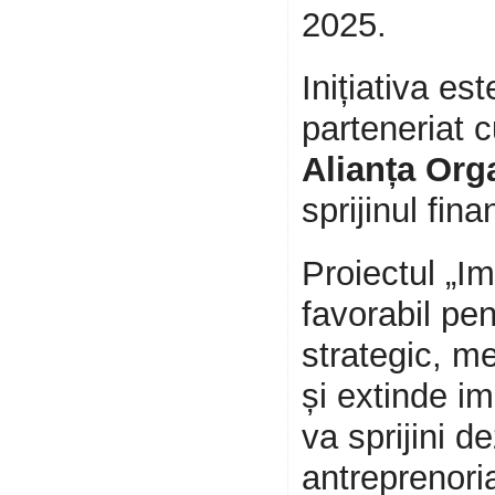
2025.
Inițiativa e
parteneriat 
Alianța Orga
sprijinul fina
Proiectul „I
favorabil pen
strategic, m
și extinde i
va sprijini 
antreprenori