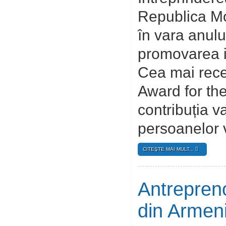
Republica Mo
în vara anulu
promovarea in
Cea mai rece
Award for th
contribuția v
persoanelor v
CITEŞTE MAI MULT...
Antreprenor
din Armen