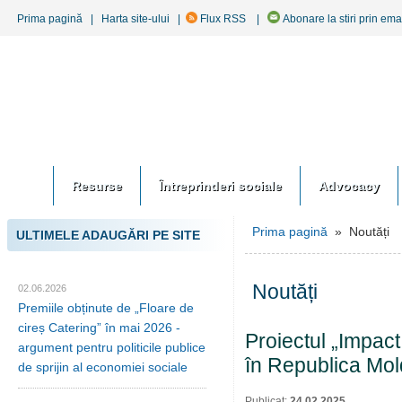
Prima pagină
|
Harta site-ului
|
Flux RSS
|
Abonare la stiri prin ema
Resurse
Întreprinderi sociale
Advocacy
Prima pagină
» Noutăți
ULTIMELE ADAUGĂRI PE SITE
Noutăți
02.06.2026
Premiile obținute de „Floare de
cireș Catering” în mai 2026 -
Proiectul „Impact
argument pentru politicile publice
în Republica Mo
de sprijin al economiei sociale
Publicat:
24.02.2025