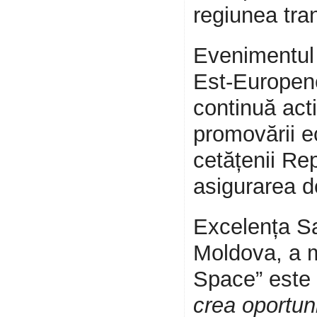
regiunea tra
Evenimentul 
Est-Europe
continuă act
promovării e
cetățenii Rep
asigurarea de
Excelența S
Moldova, a m
Space” este 
crea oportuni