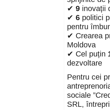
✔
9
inovații 
✔
6
politici 
pentru îmbun
✔ Crearea pr
Moldova
✔ Cel puțin
dezvoltare
Pentru cei p
antreprenoria
sociale ”Cr
SRL, întrepr