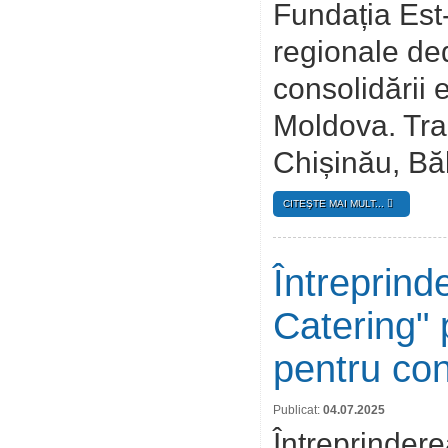
Fundația Est
regionale ded
consolidării
Moldova. Tra
Chișinău, Băl
CITEŞTE MAI MULT...
Întreprind
Catering" 
pentru con
Publicat:
04.07.2025
Întreprindere