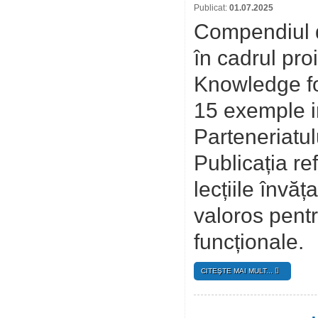
Publicat:
01.07.2025
Compendiul de
în cadrul pro
Knowledge f
15 exemple in
Parteneriatu
Publicația ref
lecțiile învă
valoros pentr
funcționale.
CITEŞTE MAI MULT...