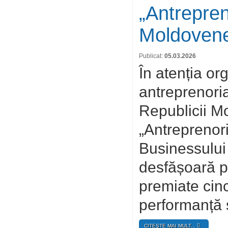
„Antrepren
Moldovene
Publicat:
05.03.2026
În atenția org
antreprenoria
Republicii M
„Antreprenori
Businessului
desfășoară pe
premiate cinc
performanță ș
CITEŞTE MAI MULT...