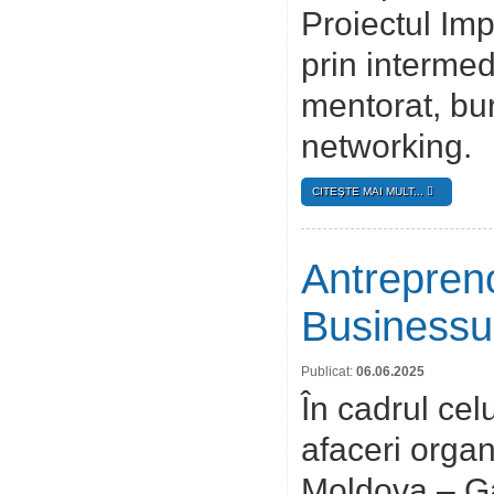
Proiectul Im
prin intermedi
mentorat, bur
networking.
CITEŞTE MAI MULT...
Antreprenor
Businessu
Publicat:
06.06.2025
În cadrul ce
afaceri orga
Moldova – Ga