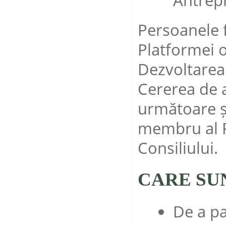
Persoanele f
Platformei o
Dezvoltarea
Cererea de a
următoare șe
membru al Pl
Consiliului.
CARE SU
De a pa