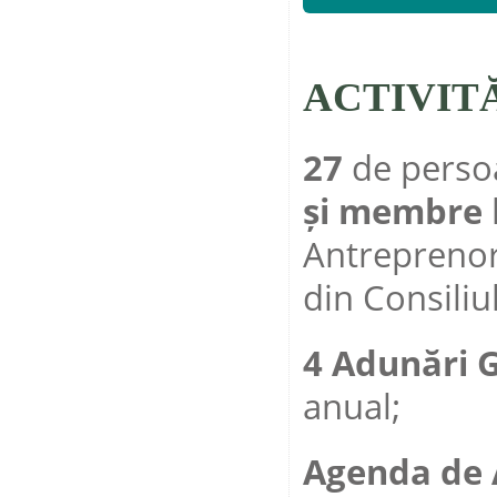
ACTIVITĂ
27
de persoa
și membre
Antreprenor
din Consiliu
4 Adunări 
anual;
Agenda de