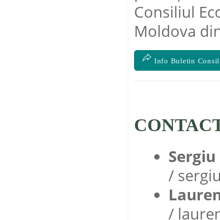
Consiliul Ec
Moldova di
Info Buletin Consi
CONTAC
Sergiu
/
sergi
Lauren
/
laure