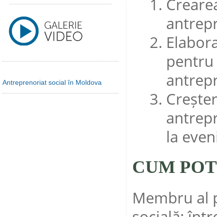
Crearea
antrepr
Elabor
pentru 
antrepr
Antreprenoriat social în Moldova
Creșter
antrepr
la eve
CUM POT
Membru al p
socială; înt