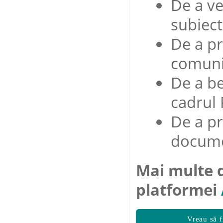
De a ve
subiect
De a pr
comuni
De a be
cadrul 
De a pr
docume
Mai multe d
platformei
Vreau să f