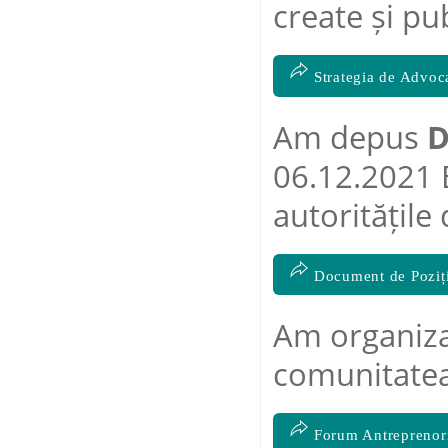
create și pu
Strategia de Advoc
Am depus
D
06.12.2021 
autoritățile 
Document de Poziți
Am organiz
comunitatea
Forum Antreprenori