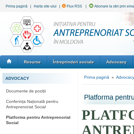
Prima pagină
|
Harta site-ului
|
Flux RSS
|
Abonare la stiri prin ema
Resurse
Întreprinderi sociale
Advocacy
Prima pagină
»
Advocac
ADVOCACY
Documente de poziții
Platforma pentru
Conferința Națională pentru
Antreprenoriat Social
PLATF
Platforma pentru Antreprenoriat
Social
ANTRE