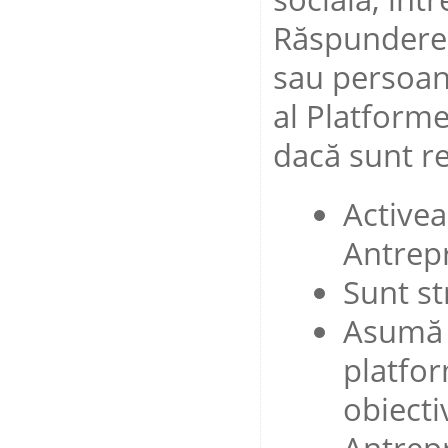
Răspundere 
sau persoană
al Platforme
dacă sunt re
Activea
Antrepr
Sunt st
Asumă r
platfor
obiecti
Antrepr